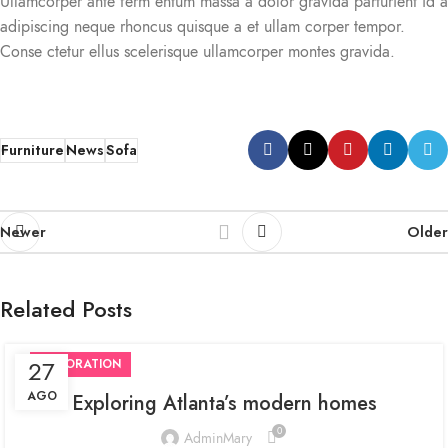
Ullamcorper ante ferm entum massa a dolor gravida parturient id a
adipiscing neque rhoncus quisque a et ullam corper tempor.
Conse ctetur ellus scelerisque ullamcorper montes gravida.
Furniture
News
Sofa
Newer
Older
Related Posts
27
DECORATION
AGO
Exploring Atlanta’s modern homes
0
AdminMary