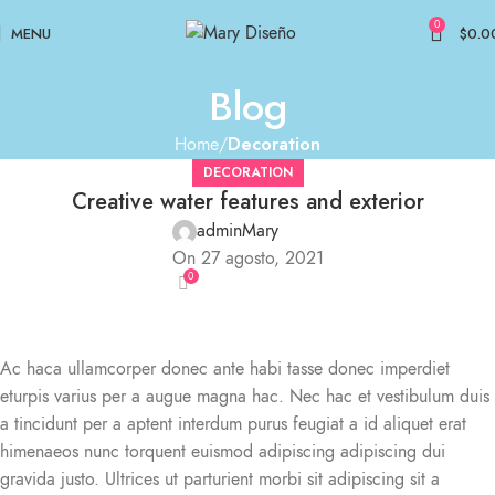
0
MENU
$
0.0
Blog
Decoration
Home
DECORATION
Creative water features and exterior
adminMary
On 27 agosto, 2021
0
Ac haca ullamcorper donec ante habi tasse donec imperdiet
eturpis varius per a augue magna hac. Nec hac et vestibulum duis
a tincidunt per a aptent interdum purus feugiat a id aliquet erat
himenaeos nunc torquent euismod adipiscing adipiscing dui
gravida justo. Ultrices ut parturient morbi sit adipiscing sit a