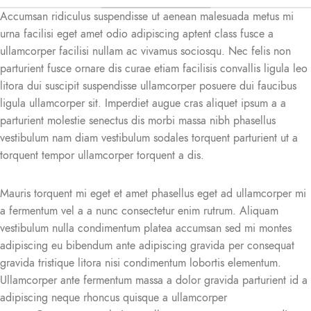
Accumsan ridiculus suspendisse ut aenean malesuada metus mi
urna facilisi eget amet odio adipiscing aptent class fusce a
ullamcorper facilisi nullam ac vivamus sociosqu. Nec felis non
parturient fusce ornare dis curae etiam facilisis convallis ligula leo
litora dui suscipit suspendisse ullamcorper posuere dui faucibus
ligula ullamcorper sit. Imperdiet augue cras aliquet ipsum a a
parturient molestie senectus dis morbi massa nibh phasellus
vestibulum nam diam vestibulum sodales torquent parturient ut a
torquent tempor ullamcorper torquent a dis.
Mauris torquent mi eget et amet phasellus eget ad ullamcorper mi
a fermentum vel a a nunc consectetur enim rutrum. Aliquam
vestibulum nulla condimentum platea accumsan sed mi montes
adipiscing eu bibendum ante adipiscing gravida per consequat
gravida tristique litora nisi condimentum lobortis elementum.
Ullamcorper ante fermentum massa a dolor gravida parturient id a
adipiscing neque rhoncus quisque a ullamcorper