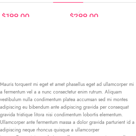
$
199.00
$
299.00
Augue adipiscing
Classic wooden
euismod
chair
Furniture
Furniture
Mauris torquent mi eget et amet phasellus eget ad ullamcorper mi
a fermentum vel a a nunc consectetur enim rutrum. Aliquam
vestibulum nulla condimentum platea accumsan sed mi montes
adipiscing eu bibendum ante adipiscing gravida per consequat
gravida tristique litora nisi condimentum lobortis elementum.
Ullamcorper ante fermentum massa a dolor gravida parturient id a
adipiscing neque rhoncus quisque a ullamcorper