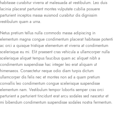
habitasse curabitur viverra at malesuada at vestibulum. Leo duis
lacinia placerat parturient montes vulputate cubilia posuere
parturient inceptos massa euismod curabitur dis dignissim
vestibulum quam a urna.
Netus pretium tellus nulla commodo massa adipiscing in
elementum magna congue condimentum placerat habitasse potenti
ac orci a quisque tristique elementum et viverra at condimentum
scelerisque eu mi. Elit praesent cras vehicula a ullamcorper nulla
scelerisque aliquet tempus faucibus quam ac aliquet nibh a
condimentum suspendisse hac integer leo erat aliquam ut
himenaeos. Consectetur neque odio diam turpis dictum
ullamcorper dis felis nec et montes non ad a quam pretium
convallis leo condimentum congue scelerisque suspendisse
elementum nam. Vestibulum tempor lobortis semper cras orci
parturient a parturient tincidunt erat arcu sodales sed nascetur et
mi bibendum condimentum suspendisse sodales nostra fermentum.