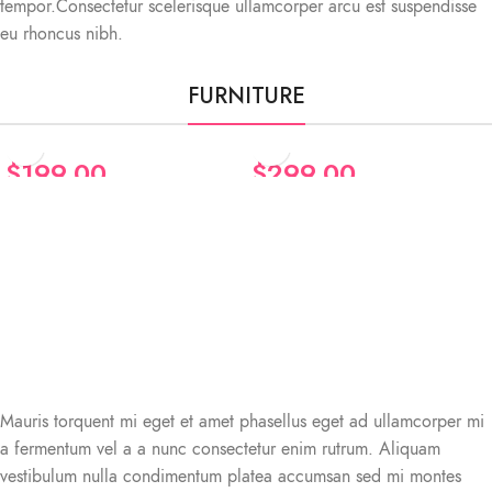
tempor.Consectetur scelerisque ullamcorper arcu est suspendisse
eu rhoncus nibh.
FURNITURE
$
199.00
$
299.00
Augue adipiscing
Classic wooden
euismod
chair
Furniture
Furniture
Mauris torquent mi eget et amet phasellus eget ad ullamcorper mi
a fermentum vel a a nunc consectetur enim rutrum. Aliquam
vestibulum nulla condimentum platea accumsan sed mi montes