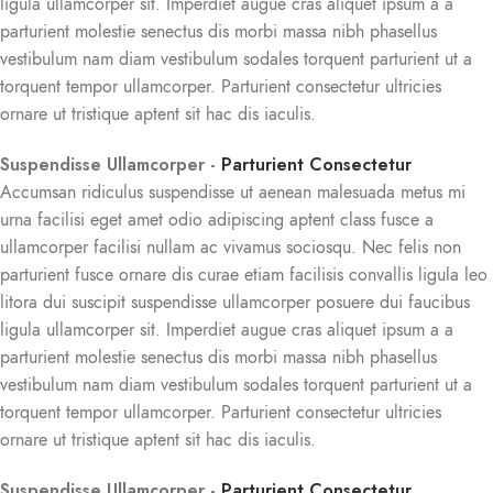
ligula ullamcorper sit. Imperdiet augue cras aliquet ipsum a a
parturient molestie senectus dis morbi massa nibh phasellus
vestibulum nam diam vestibulum sodales torquent parturient ut a
torquent tempor ullamcorper. Parturient consectetur ultricies
ornare ut tristique aptent sit hac dis iaculis.
Suspendisse Ullamcorper -
Parturient Consectetur
Accumsan ridiculus suspendisse ut aenean malesuada metus mi
urna facilisi eget amet odio adipiscing aptent class fusce a
ullamcorper facilisi nullam ac vivamus sociosqu. Nec felis non
parturient fusce ornare dis curae etiam facilisis convallis ligula leo
litora dui suscipit suspendisse ullamcorper posuere dui faucibus
ligula ullamcorper sit. Imperdiet augue cras aliquet ipsum a a
parturient molestie senectus dis morbi massa nibh phasellus
vestibulum nam diam vestibulum sodales torquent parturient ut a
torquent tempor ullamcorper. Parturient consectetur ultricies
ornare ut tristique aptent sit hac dis iaculis.
Suspendisse Ullamcorper -
Parturient Consectetur