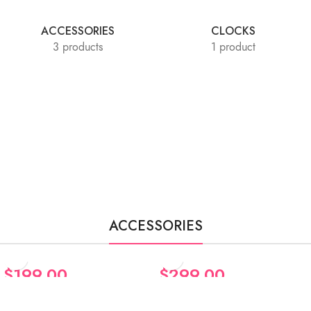
ACCESSORIES
CLOCKS
3 products
1 product
ACCESSORIES
$
199.00
$
299.00
Augue adipiscing
Classic wooden